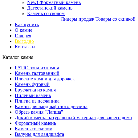
New!
Форматный камень
Дагестанский камень
Камень со сколом
Лидеры продаж
Товары со скидкой
Как купить
О камне
Галерея
Выгодно
Контакты
Каталог камня
PATIO зона из камня
Камень галтованный
Плоские камни для дорожек
Камень бутовый
Брусчатка из камня
Пиленый камень
Плитка из песчаника
Камни для ландшафтного дизайна
Обрезь камня "Лапша"
Дикий камень: натуральный материал для вашего дома
Форматный камень
Камень со сколом
Валуны для ландшафта