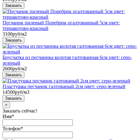
Песчаник пиленый Поребрик огалтованный 5см цвет:
терракотово-красный
3100
руб/м2
Брусчатка из песчаника колотая галтованная 6см цвет: серо-
зеленый
2600
руб/м2
Пластушка песчаник галтованый 2см цвет: серо-зеленый
14500
руб/м3
×
Заказать сейчас!
Имя
*
Телефон
*