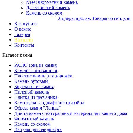
New!
Форматный камень
Дагестанский камень
Камень со сколом
Лидеры продаж
Товары со скидкой
Как купить
О камне
Галерея
Выгодно
Контакты
Каталог камня
PATIO зона из камня
Камень галтованный
Плоские камни для дорожек
Камень бутовый
Брусчатка из камня
Пиленый камень
Плитка из песчаника
Камни для ландшафтного дизайна
Обрезь камня "Лапша"
Дикий камень: натуральный материал для вашего дома
Форматный камень
Камень со сколом
Валуны для ландшафта